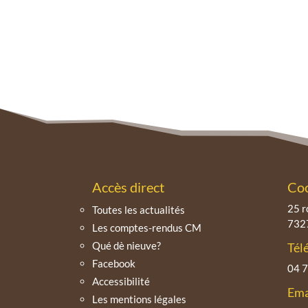
Accès direct
Co
25 r
Toutes les actualités
7327
Les comptes-rendus CM
Qué dè nieuve?
Tél
Facebook
04 7
Accessibilité
Ema
Les mentions légales