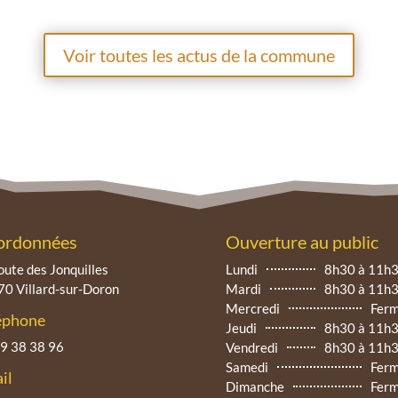
Voir toutes les actus de la commune
ordonnées
Ouverture au public
oute des Jonquilles
Lundi
8h30 à 11h
0 Villard-sur-Doron
Mardi
8h30 à 11h
Mercredi
Fer
éphone
Jeudi
8h30 à 11h
9 38 38 96
Vendredi
8h30 à 11h
Samedi
Fer
il
Dimanche
Fer