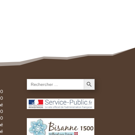
Search Button
Search
for:
30
30
mé
30
30
mé
mé